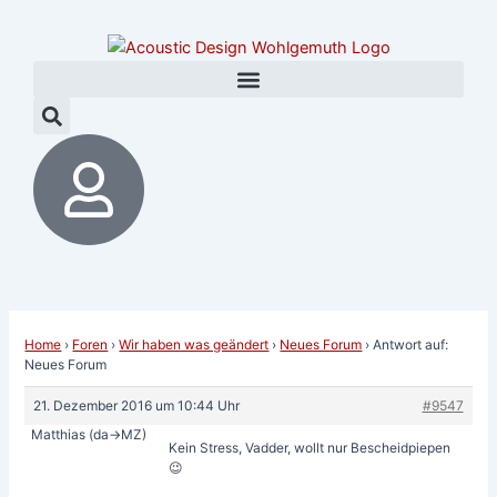
Zum
Post
Inhalt
navigation
springen
Home
›
Foren
›
Wir haben was geändert
›
Neues Forum
›
Antwort auf:
Neues Forum
21. Dezember 2016 um 10:44 Uhr
#9547
Matthias (da->MZ)
Kein Stress, Vadder, wollt nur Bescheidpiepen
😉