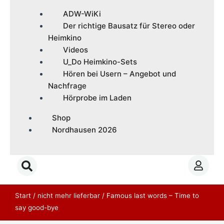
ADW-WiKi
Der richtige Bausatz für Stereo oder
Heimkino
Videos
U_Do Heimkino-Sets
Hören bei Usern – Angebot und
Nachfrage
Hörprobe im Laden
Shop
Nordhausen 2026
Start
/
nicht mehr lieferbar
/ Famous last words – Time to
say good-bye