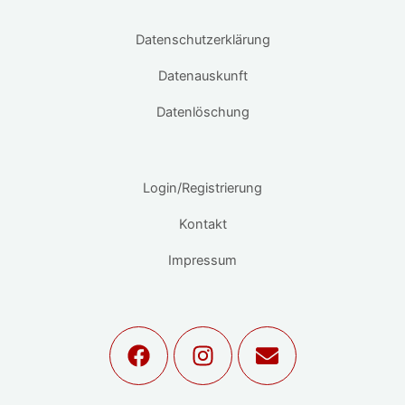
Datenschutzerklärung
Datenauskunft
Datenlöschung
Login/Registrierung
Kontakt
Impressum
F
I
E
a
n
n
c
s
v
e
t
e