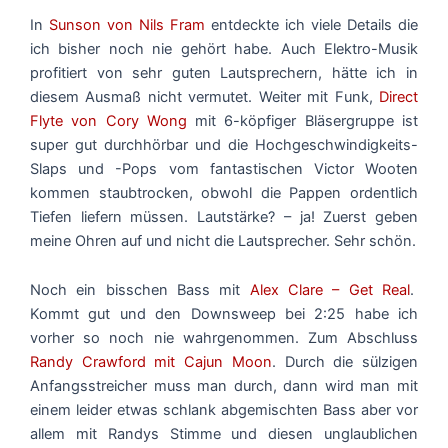
In
Sunson von Nils Fram
entdeckte ich viele Details die
ich bisher noch nie gehört habe. Auch Elektro-Musik
profitiert von sehr guten Lautsprechern, hätte ich in
diesem Ausmaß nicht vermutet. Weiter mit Funk,
Direct
Flyte von Cory Wong
mit 6-köpfiger Bläsergruppe ist
super gut durchhörbar und die Hochgeschwindigkeits-
Slaps und -Pops vom fantastischen Victor Wooten
kommen staubtrocken, obwohl die Pappen ordentlich
Tiefen liefern müssen. Lautstärke? – ja! Zuerst geben
meine Ohren auf und nicht die Lautsprecher. Sehr schön.
Noch ein bisschen Bass mit
Alex Clare – Get Real
.
Kommt gut und den Downsweep bei 2:25 habe ich
vorher so noch nie wahrgenommen. Zum Abschluss
Randy Crawford mit Cajun Moon
. Durch die sülzigen
Anfangsstreicher muss man durch, dann wird man mit
einem leider etwas schlank abgemischten Bass aber vor
allem mit Randys Stimme und diesen unglaublichen