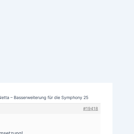
etta – Basserweiterung für die Symphony 25
#19418
Umsetzung!