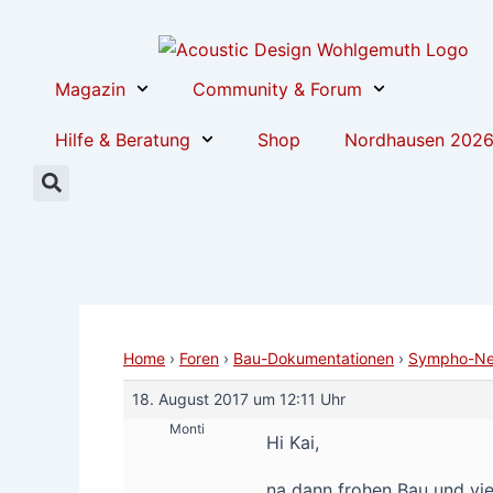
Zum
Post
Inhalt
navigation
springen
Magazin
Community & Forum
Hilfe & Beratung
Shop
Nordhausen 202
Home
›
Foren
›
Bau-Dokumentationen
›
Sympho-Net
18. August 2017 um 12:11 Uhr
Monti
Hi Kai,
na dann frohen Bau und vie