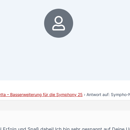
6
ta – Basserweiterung für die Symphony 25
›
Antwort auf: Sympho-N
l Erfolg und Spaß dabei! Ich bin sehr gespannt auf Deine 