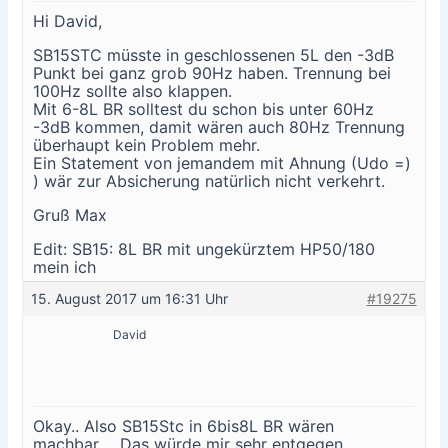
Hi David,
SB15STC müsste in geschlossenen 5L den -3dB
Punkt bei ganz grob 90Hz haben. Trennung bei
100Hz sollte also klappen.
Mit 6-8L BR solltest du schon bis unter 60Hz
-3dB kommen, damit wären auch 80Hz Trennung
überhaupt kein Problem mehr.
Ein Statement von jemandem mit Ahnung (Udo =)
) wär zur Absicherung natürlich nicht verkehrt.
Gruß Max
Edit: SB15: 8L BR mit ungekürztem HP50/180
mein ich
15. August 2017 um 16:31 Uhr
#19275
David
Okay.. Also SB15Stc in 6bis8L BR wären
machbar…. Das würde mir sehr entgegen