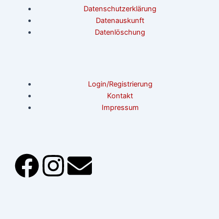
Datenschutzerklärung
Datenauskunft
Datenlöschung
Login/Registrierung
Kontakt
Impressum
F
I
E
a
n
n
c
s
v