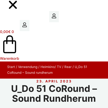
0,00
€
0
Warenkorb
Start
/
Verwendung
/
Heimkino/ TV
/
Rear
/ U_Do 51
CoRound – Sound rundherum
23. APRIL 2023
U_Do 51 CoRound –
Sound Rundherum