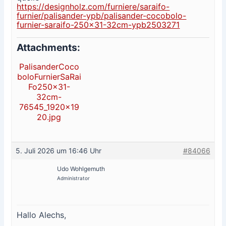
https://designholz.com/furniere/saraifo-
furnier/palisander-ypb/palisander-cocobolo-
furnier-saraifo-250×31-32cm-ypb2503271
Attachments:
PalisanderCoco
boloFurnierSaRai
Fo250x31-
32cm-
76545_1920x19
20.jpg
5. Juli 2026 um 16:46 Uhr
#84066
Udo Wohlgemuth
Administrator
Hallo Alechs,