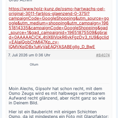
https://www.holz-kunz.de/osmo-hartwachs-oel-
original-3011-farblos-glaenzend-0-375l?
campaignCode=GoogleShopping&utm_source=go
ogle&utm_medium=shopping&utm_campaign=196
51814335&campaignCode=GoogleShopping&gad
_source=1&gad_campaignid=19651875509&gbrai
d=0AAAAACjCK_4tiX6IVokR6vkFgzDv3_tU9&gclid
=EAIaIQobChMI47Kp_cy-
lQMVKqiDBx1uKyVaEAQYASABEgIIg_D_BwE
7. Juli 2026 um 0:36 Uhr
#84074
Ollum
Moin Alechs, Gipsohr hat schon recht, mit dem
Osmo Zeugs wird es mit halbwegs vertretbarem
Aufwand recht glänzend, aber nicht ganz so wie
in Deinem Bild.
Hier ist ein Baubericht mit einigen Schichten
Osmo, da ist mindestens ein Foto mit Glanzfaktor: